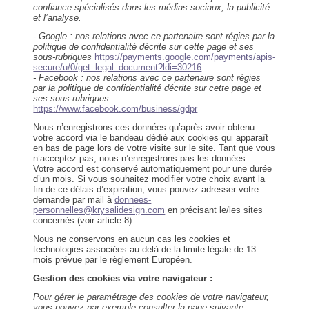
confiance spécialisés dans les médias sociaux, la publicité
et l’analyse.
- Google : nos relations avec ce partenaire sont régies par la
politique de confidentialité décrite sur cette page et ses
sous-rubriques
https://payments.google.com/payments/apis-
secure/u/0/get_legal_document?ldi=30216
- Facebook : nos relations avec ce partenaire sont régies
par la politique de confidentialité décrite sur cette page et
ses sous-rubriques
https://www.facebook.com/business/gdpr
Nous n’enregistrons ces données qu’après avoir obtenu
votre accord via le bandeau dédié aux cookies qui apparaît
en bas de page lors de votre visite sur le site. Tant que vous
n’acceptez pas, nous n’enregistrons pas les données.
Votre accord est conservé automatiquement pour une durée
d’un mois. Si vous souhaitez modifier votre choix avant la
fin de ce délais d’expiration, vous pouvez adresser votre
demande par mail à
donnees-
personnelles@krysalidesign.com
en précisant le/les sites
concernés (voir article 8).
Nous ne conservons en aucun cas les cookies et
technologies associées au-delà de la limite légale de 13
mois prévue par le règlement Européen.
Gestion des cookies via votre navigateur :
Pour gérer le paramétrage des cookies de votre navigateur,
vous pouvez par exemple consulter la page suivante :