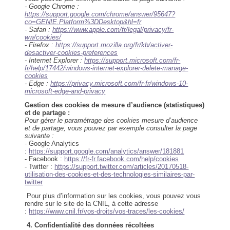
- Google Chrome :
https://support.google.com/chrome/answer/95647?
co=GENIE.Platform%3DDesktop&hl=fr
- Safari :
https://www.apple.com/fr/legal/privacy/fr-
ww/cookies/
- Firefox :
https://support.mozilla.org/fr/kb/activer-
desactiver-cookies-preferences
- Internet Explorer :
https://support.microsoft.com/fr-
fr/help/17442/windows-internet-explorer-delete-manage-
cookies
- Edge :
https://privacy.microsoft.com/fr-fr/windows-10-
microsoft-edge-and-privacy
Gestion des cookies de mesure d’audience (statistiques)
et de partage :
Pour gérer le paramétrage des cookies mesure d’audience
et de partage, vous pouvez par exemple consulter la page
suivante :
- Google Analytics
:
https://support.google.com/analytics/answer/181881
- Facebook :
https://fr-fr.facebook.com/help/cookies
- Twitter :
https://support.twitter.com/articles/20170518-
utilisation-des-cookies-et-des-technologies-similaires-par-
twitter
Pour plus d’information sur les cookies, vous pouvez vous
rendre sur le site de la CNIL, à cette adresse
:
https://www.cnil.fr/vos-droits/vos-traces/les-cookies/
4. Confidentialité des données récoltées